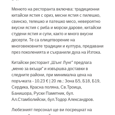
Менюто на ресторанта включва: традиционни
китайски ястия с ориз, месни ястия с пилешко,
свинско, телешко и патешко месо, невероятно
вкусни ястия с риба и морски дарове, китайски
студени ястия и супи, както и много вкусни
десерти. Те са олицетворение на
многовековните традиции и култура, предавани
през поколенията и съхранили духа на Изтока.
Китайски ресторант „Шънг Лунг” предлага
„меню за вкъщи” и извършва доставки в
следните райони, при минимална цена на
поръчката - 10.23 € | 20 лв.: Зона Б5, Б18, Б19,
Сердика, Красна поляна, Св.Троица,
Банишора, Руски Паметник, бул.
Ал.Стамболийски, бул.Тодор Александров.
Любезният персонал ще ви посрещнат на